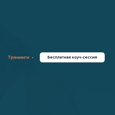
и
Тренинги
Бесплатная коуч-сессия