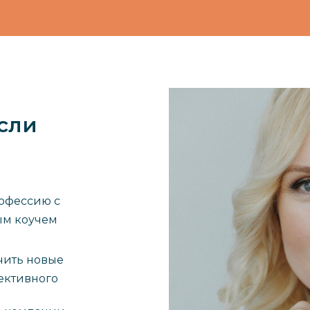
если
офессию с
ым коучем
чить новые
ективного