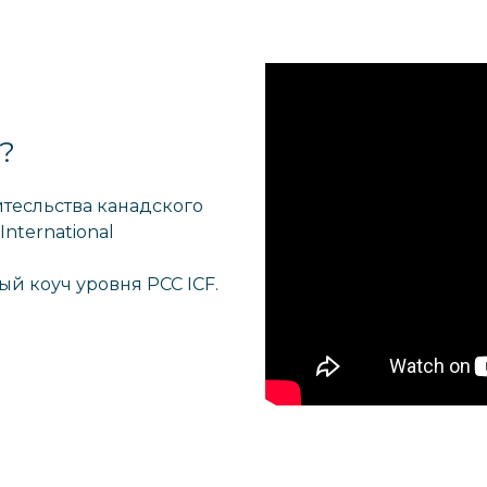
?
тесльства канадского
International
ый коуч уровня PCC ICF.