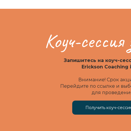
Коуч-сессия 
Запишитесь на коуч-сес
Erickson Coaching i
Внимание! Срок акц
Перейдите по ссылке и выб
для проведени
Получить коуч-сесси