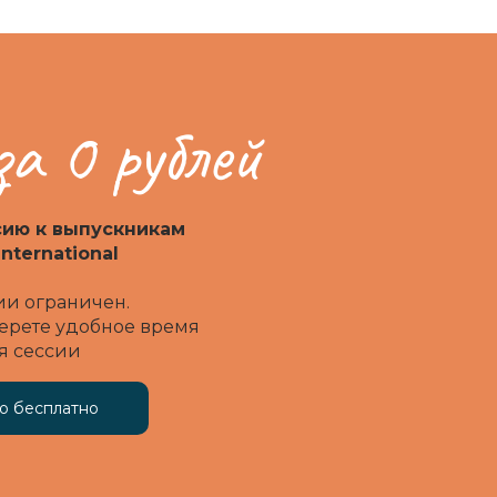
за 0 рублей
сию к выпускникам
nternational
ии ограничен.
ерете удобное время
я сессии
ю бесплатно