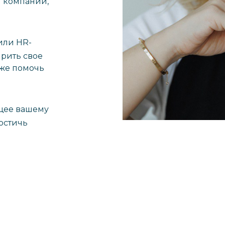
й компании,
или HR-
рить свое
кже помочь
щее вашему
остичь